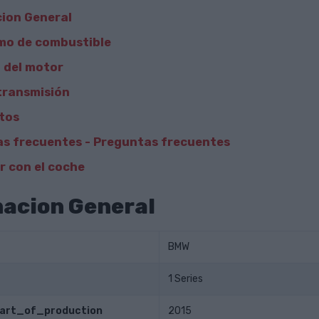
ion General
mo de combustible
 del motor
transmisión
tos
s frecuentes - Preguntas frecuentes
 con el coche
acion General
BMW
1 Series
tart_of_production
2015