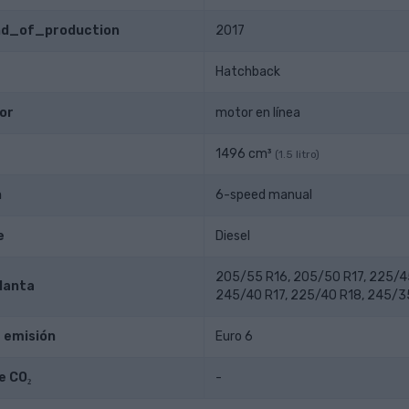
end_of_production
2017
Hatchback
or
motor en línea
1496 cm³
(1.5 litro)
n
6-speed manual
e
Diesel
205/55 R16, 205/50 R17, 225/45
lanta
245/40 R17, 225/40 R18, 245/3
 emisión
Euro 6
e CO₂
-