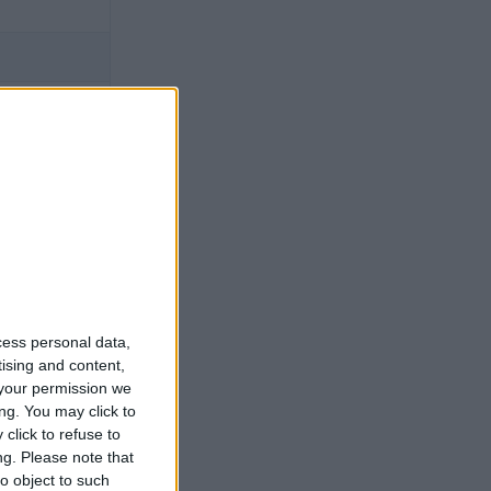
cess personal data,
tising and content,
oler
your permission we
ng. You may click to
click to refuse to
ng.
Please note that
o object to such