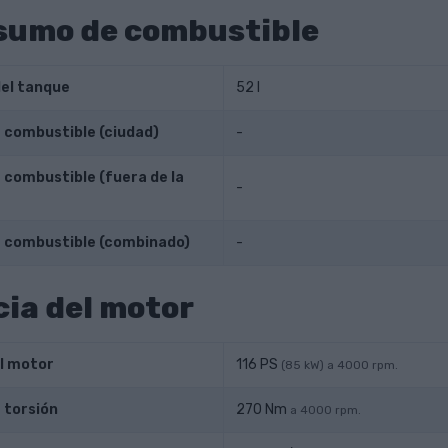
sumo de combustible
el tanque
52 l
combustible (ciudad)
-
combustible (fuera de la
-
 combustible (combinado)
-
ia del motor
l motor
116 PS
(85 kW) a 4000 rpm.
 torsión
270 Nm
a 4000 rpm.