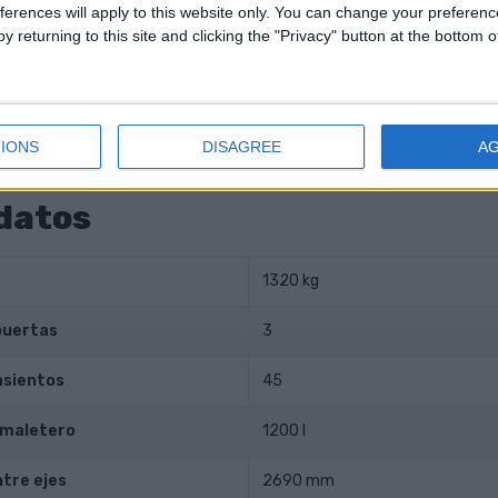
ferences will apply to this website only. You can change your preferen
y returning to this site and clicking the "Privacy" button at the bottom
l agujero
84 mm
stón
90 mm
ompresión
16.50
IONS
DISAGREE
A
datos
1320 kg
puertas
3
asientos
45
 maletero
1200 l
ntre ejes
2690 mm