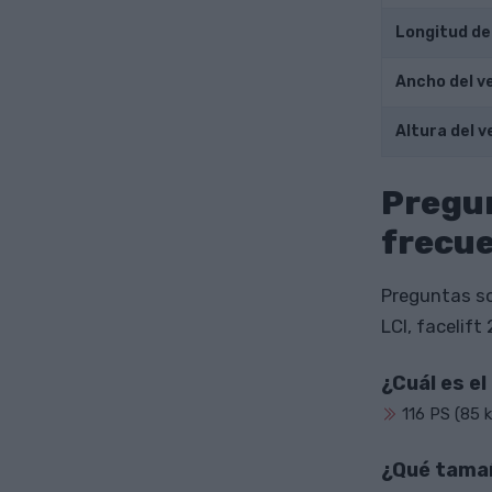
Longitud de
Ancho del v
Altura del v
Pregu
frecu
Preguntas so
LCI, facelift
¿Cuál es e
116 PS (85 
¿Qué tamañ