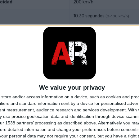
cidad
200 km/h
10.30 segundos
(0-100 km/h)
as
-
y transmisión
l motor
Delantero, Longitudinal
Tracción trasera
We value your privacy
n
6-speed manual
store and/or access information on a device, such as cookies and pro
ifiers and standard information sent by a device for personalised adver
ntación
Turbo de doble potencia, interco
tent measurement, audience research and services development.
With 
 use precise geolocation data and identification through device scanni
ur 1538 partners’ processing as described above. Alternatively you may 
ilindros
3
ore detailed information and change your preferences before consenti
our personal data may not require your consent, but you have a right t
lvulas por cilindro
4