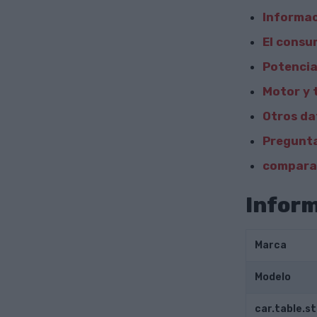
Informac
El consu
Potencia
Motor y 
Otros da
Pregunta
comparar
Inform
Marca
Modelo
car.table.s