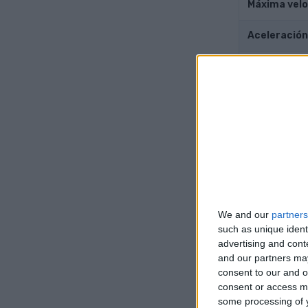
Máxima velo
Aceleración
RPM máxim
Motor 
Posición de
Conducir
Transmisió
We and our
partners
such as unique ident
Sobrealime
advertising and con
and our partners may
consent to our and o
Número de c
consent or access m
some processing of y
Número de vá