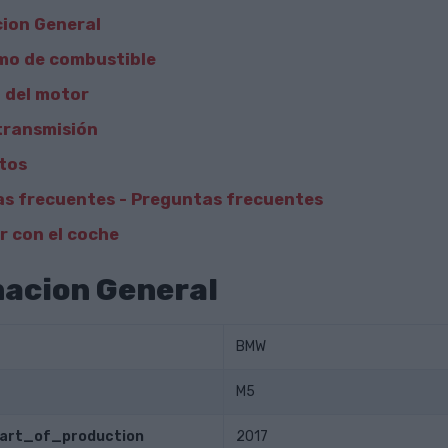
ion General
mo de combustible
 del motor
transmisión
tos
s frecuentes - Preguntas frecuentes
 con el coche
acion General
BMW
M5
tart_of_production
2017