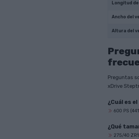
Longitud de
Ancho del v
Altura del v
Pregu
frecu
Preguntas so
xDrive Stept
¿Cuál es e
600 PS (441
¿Qué tama
275/40 ZR1