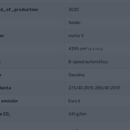
end_of_production
2020
Sedán
or
motor V
4395 cm³
(4.4 litro)
n
8-speed automático
e
Gasolina
lanta
275/40 ZR19, 285/40 ZR19
 emisión
Euro 6
e CO₂
241 g/km