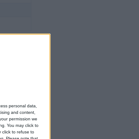
oler
cess personal data,
tising and content,
your permission we
ng. You may click to
click to refuse to
ng.
Please note that