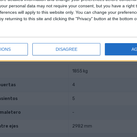
our personal data may not require your consent, but you have a right t
l agujero
89 mm
ferences will apply to this website only. You can change your preferen
y returning to this site and clicking the "Privacy" button at the bottom
stón
88.3 mm
ompresión
10.00
IONS
DISAGREE
A
datos
1855 kg
puertas
4
asientos
5
 maletero
-
ntre ejes
2982 mm