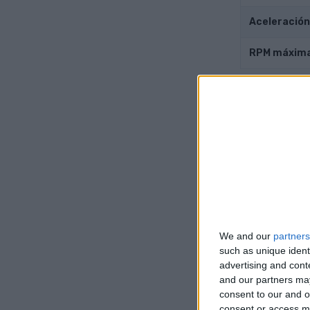
Aceleración
RPM máxim
Motor 
Posición de
Conducir
Transmisió
Sobrealime
We and our
partners
such as unique ident
Número de c
advertising and con
and our partners may
Número de vá
consent to our and o
consent or access m