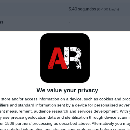
3.40 segundos
(0-100 km/h)
as
-
y transmisión
l motor
Delantero, Longitudinal
4x4
n
8-speed automático
We value your privacy
ntación
Turbo de doble potencia, interco
store and/or access information on a device, such as cookies and pro
ifiers and standard information sent by a device for personalised adver
ilindros
8
tent measurement, audience research and services development.
With 
 use precise geolocation data and identification through device scanni
lvulas por cilindro
4
ur 1538 partners’ processing as described above. Alternatively you may 
ore detailed information and change your preferences before consenti