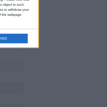
o object to such
ces or withdraw your
 of the webpage.
GREE