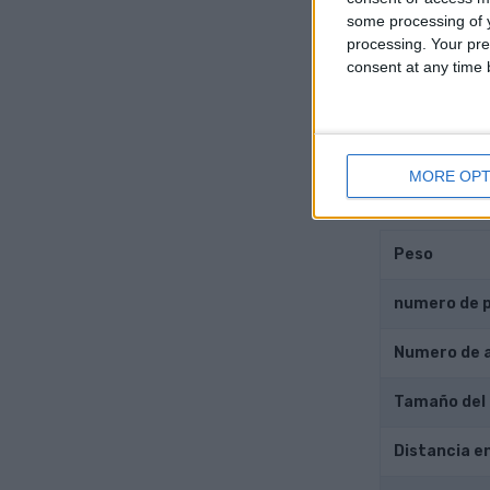
some processing of y
Diámetro de
processing. Your pre
consent at any time b
Golpe del pi
Índice de c
MORE OPT
Otros 
Peso
numero de 
Numero de 
Tamaño del
Distancia e