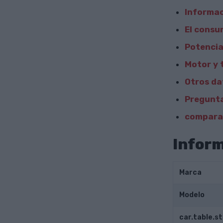
Informac
El consu
Potencia
Motor y 
Otros da
Pregunta
comparar
Inform
Marca
Modelo
car.table.s