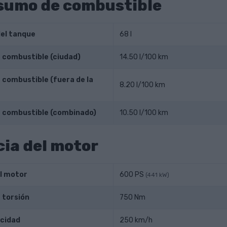
sumo de combustible
el tanque
68 l
combustible (ciudad)
14.50 l/100 km
combustible (fuera de la
8.20 l/100 km
 combustible (combinado)
10.50 l/100 km
ia del motor
l motor
600 PS
(441 kW)
 torsión
750 Nm
cidad
250 km/h