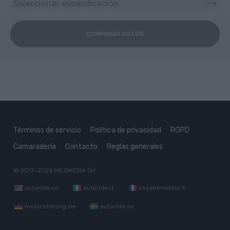
COMPARAR AUTOS
Términos de servicio
Política de privacidad
RGPD
Camaradería
Contacto
Reglas generales
© 2017–2026
MILOMEDIA OÜ
autoride.co
autoride.it
voyantmoteur.fr
motorstorung.de
autoride.se