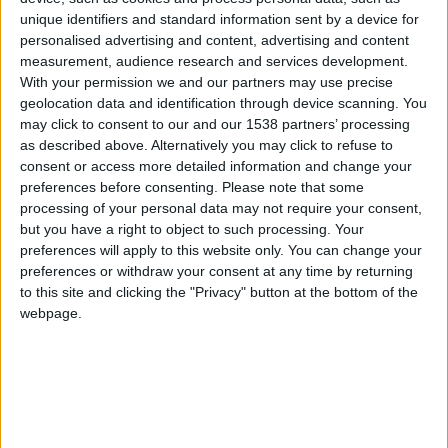
car.table.end_of_production
2022
unique identifiers and standard information sent by a device for
personalised advertising and content, advertising and content
Cuerpo
Cabriolé
measurement, audience research and services development.
With your permission we and our partners may use precise
Tipo de motor
motor V
geolocation data and identification through device scanning. You
may click to consent to our and our 1538 partners’ processing
Volumen
4395 cm³
(4.4 litro)
as described above. Alternatively you may click to refuse to
consent or access more detailed information and change your
Transmisión
8-speed automático
preferences before consenting.
Please note that some
processing of your personal data may not require your consent,
Combustible
Gasolina
but you have a right to object to such processing. Your
preferences will apply to this website only. You can change your
preferences or withdraw your consent at any time by returning
Frente - 275/35 ZR20
to this site and clicking the "Privacy" button at the bottom of the
Tamaño de llanta
102Y XL | Trasero - 285/35
webpage.
ZR20 104Y XL
Estándar de emisión
Euro 6 d-TEMP
Emisiones de CO₂
-