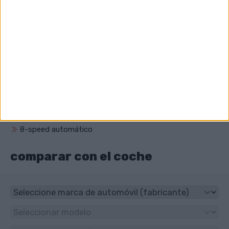
Cabriolé
¿Cuál es el volumen del motor de BMW M8?
4395 cm³ (4.4 litro)
¿Qué unidad tiene BMW M8?
4x4
¿Qué tipo de transmisión tiene BMW M8?
8-speed automático
comparar con el coche