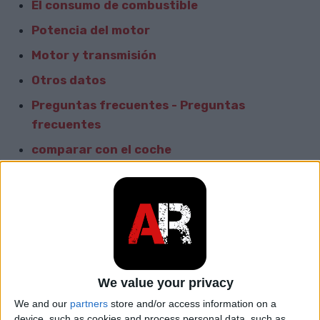
El consumo de combustible
Potencia del motor
Motor y transmisión
Otros datos
Preguntas frecuentes - Preguntas
frecuentes
comparar con el coche
Informacion General
Marca
BMW
Modelo
M8
We value your privacy
car.table.start_of_production
2019
We and our
partners
store and/or access information on a
device, such as cookies and process personal data, such as