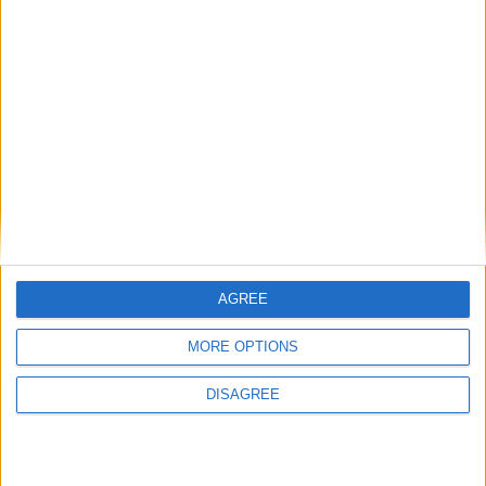
Número de cilindros
8
Número de válvulas por
4
cilindro
Diámetro del agujero
89 mm
Golpe del pistón
88.3 mm
Índice de compresión
10.00
AGREE
Otros datos
MORE OPTIONS
Peso
2010 kg
DISAGREE
numero de puertas
2
Numero de asientos
4