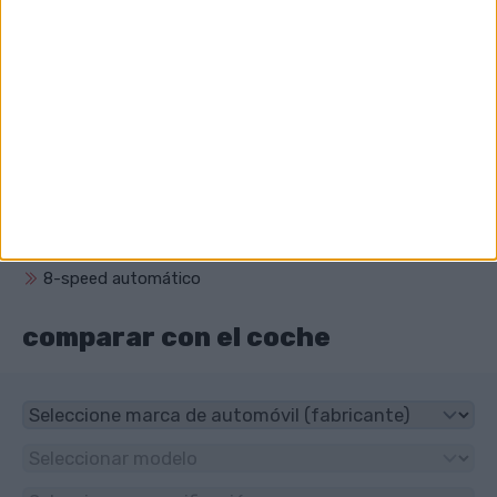
SUV
¿Cuál es el volumen del motor de BMW X5 M?
4395 cm³ (4.4 litro)
¿Qué unidad tiene BMW X5 M?
4x4
¿Qué tipo de transmisión tiene BMW X5 M?
8-speed automático
comparar con el coche