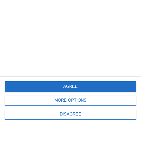
Número de válvulas por
4
cilindro
Diámetro del agujero
89 mm
Golpe del pistón
88.3 mm
Índice de compresión
10.00
Otros datos
AGREE
Peso
2295 kg
MORE OPTIONS
numero de puertas
5
DISAGREE
Numero de asientos
5