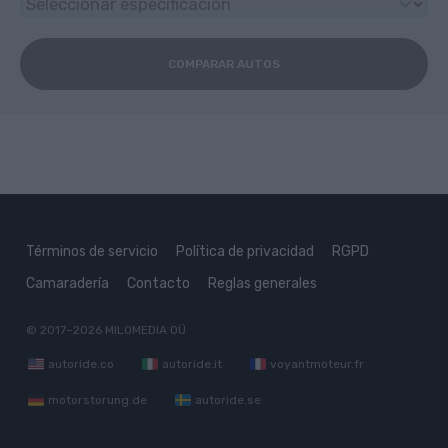
COMPARAR AUTOS
Términos de servicio
Política de privacidad
RGPD
Camaradería
Contacto
Reglas generales
© 2017–2026
MILOMEDIA OÜ
autoride.co
autoride.it
voyantmoteur.fr
motorstorung.de
autoride.se