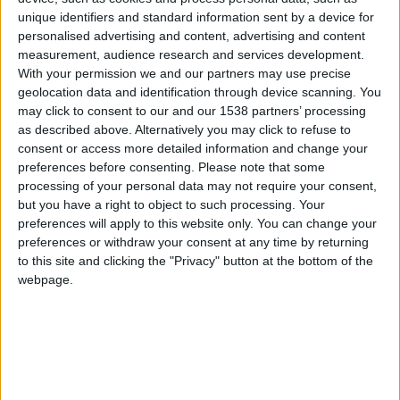
unique identifiers and standard information sent by a device for
Cuerpo
SUV
personalised advertising and content, advertising and content
measurement, audience research and services development.
Tipo de motor
motor V
With your permission we and our partners may use precise
geolocation data and identification through device scanning. You
Volumen
4395 cm³
(4.4 litro)
may click to consent to our and our 1538 partners’ processing
as described above. Alternatively you may click to refuse to
Transmisión
8-speed automático
consent or access more detailed information and change your
preferences before consenting.
Please note that some
Combustible
Gasolina
processing of your personal data may not require your consent,
but you have a right to object to such processing. Your
Frente - 295/35 ZR21
preferences will apply to this website only. You can change your
Tamaño de llanta
107Y XL | Trasero - 315/30
preferences or withdraw your consent at any time by returning
ZR22 107Y XL
to this site and clicking the "Privacy" button at the bottom of the
webpage.
Estándar de emisión
Euro 6d-TEMP
Emisiones de CO₂
-
El consumo de combustible