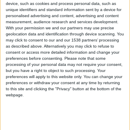
device, such as cookies and process personal data, such as
Cuerpo
Sedán
unique identifiers and standard information sent by a device for
personalised advertising and content, advertising and content
Tipo de motor
motor en línea
measurement, audience research and services development.
With your permission we and our partners may use precise
Volumen
2359 cm³
(2.4 litro)
geolocation data and identification through device scanning. You
may click to consent to our and our 1538 partners’ processing
Transmisión
4-speed automático
as described above. Alternatively you may click to refuse to
consent or access more detailed information and change your
Combustible
Gasolina
preferences before consenting.
Please note that some
processing of your personal data may not require your consent,
but you have a right to object to such processing. Your
Tamaño de llanta
215/60 R16
preferences will apply to this website only. You can change your
preferences or withdraw your consent at any time by returning
Estándar de emisión
Euro 4
to this site and clicking the "Privacy" button at the bottom of the
webpage.
Emisiones de CO₂
-
El consumo de combustible