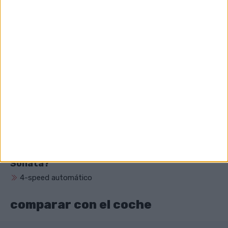
¿Cuál es el consumo combinado de Hyundai
Sonata?
8.80 (l/100 km)
¿Cuál es el volumen del motor de Hyundai
Sonata?
2359 cm³ (2.4 litro)
¿Qué unidad tiene Hyundai Sonata?
Tracción delantera
¿Qué tipo de transmisión tiene Hyundai
Sonata?
4-speed automático
comparar con el coche