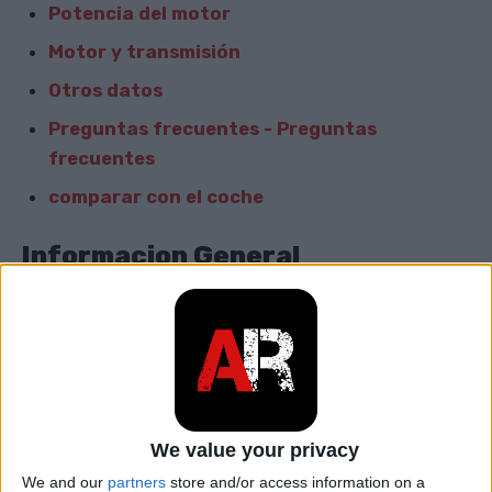
Potencia del motor
Motor y transmisión
Otros datos
Preguntas frecuentes - Preguntas
frecuentes
comparar con el coche
Informacion General
Marca
Hyundai
Modelo
Sonata
car.table.start_of_production
2005
We value your privacy
car.table.end_of_production
2008
We and our
partners
store and/or access information on a