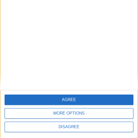
Número de válvulas por
4
cilindro
Diámetro del agujero
88 mm
Golpe del pistón
97 mm
Índice de compresión
10.50
Otros datos
Peso
1471 kg
numero de puertas
4
AGREE
Numero de asientos
5
MORE OPTIONS
Tamaño del maletero
-
DISAGREE