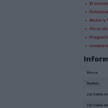
El consu
Potencia
Motor y 
Otros da
Pregunta
comparar
Inform
Marca
Modelo
car.table.s
car.table.