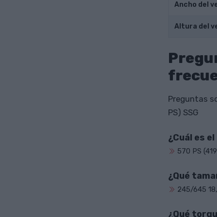
Ancho del v
Altura del v
Pregu
frecu
Preguntas so
PS) SSG
¿Cuál es e
570 PS (419
¿Qué tama
245/645 18
¿Qué torqu