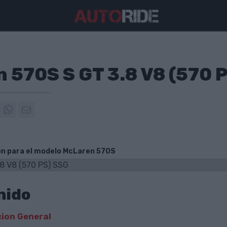
 570S S GT 3.8 V8 (570 
ón para el modelo McLaren 570S
nido
ion General