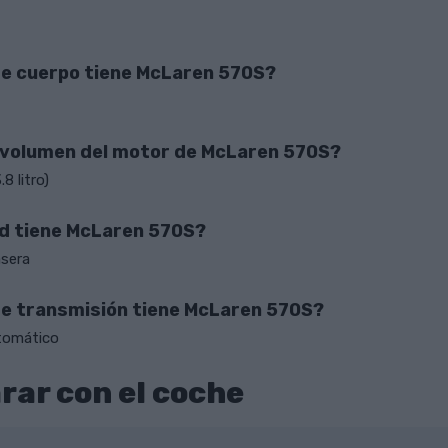
de cuerpo tiene McLaren 570S?
l volumen del motor de McLaren 570S?
8 litro)
d tiene McLaren 570S?
asera
de transmisión tiene McLaren 570S?
tomático
ar con el coche