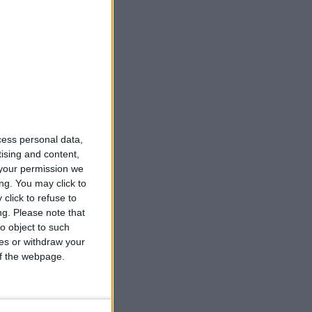
cess personal data,
tising and content,
your permission we
ng. You may click to
click to refuse to
ng.
Please note that
o object to such
ces or withdraw your
 of the webpage.