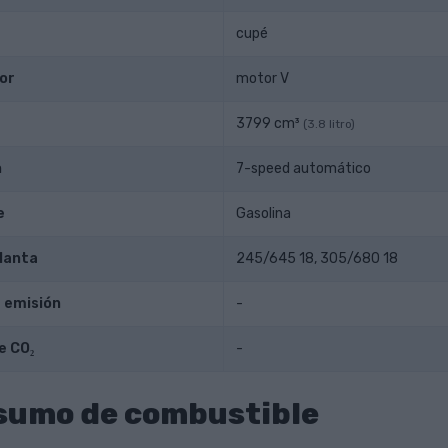
cupé
or
motor V
3799 cm³
(3.8 litro)
n
7-speed automático
e
Gasolina
lanta
245/645 18, 305/680 18
 emisión
-
e CO₂
-
sumo de combustible