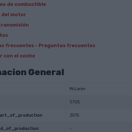
mo de combustible
 del motor
transmisión
tos
s frecuentes - Preguntas frecuentes
 con el coche
acion General
McLaren
570S
tart_of_production
2015
end_of_production
-