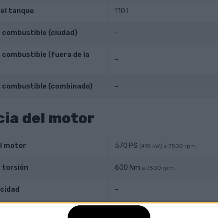
el tanque
110 l
combustible (ciudad)
-
combustible (fuera de la
-
 combustible (combinado)
-
ia del motor
l motor
570 PS
(419 kW) a 7500 rpm.
 torsión
600 Nm
a 7500 rpm.
cidad
-
-