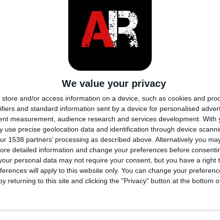
as
8500 rpm
y transmisión
l motor
Medio, longitudinal
We value your privacy
Tracción trasera
store and/or access information on a device, such as cookies and pro
ifiers and standard information sent by a device for personalised adver
tent measurement, audience research and services development.
With 
n
7-speed automático
 use precise geolocation data and identification through device scanni
ur 1538 partners’ processing as described above. Alternatively you may 
ntación
Doble turbo, intercooler
ore detailed information and change your preferences before consenti
our personal data may not require your consent, but you have a right t
ilindros
8
ferences will apply to this website only. You can change your preferen
y returning to this site and clicking the "Privacy" button at the bottom
lvulas por cilindro
4
l agujero
-