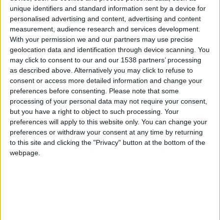
unique identifiers and standard information sent by a device for
Cuerpo
Bienes
personalised advertising and content, advertising and content
measurement, audience research and services development.
Tipo de motor
motor en línea
With your permission we and our partners may use precise
geolocation data and identification through device scanning. You
Volumen
1998 cm³
(2.0 litro)
may click to consent to our and our 1538 partners’ processing
as described above. Alternatively you may click to refuse to
Transmisión
8-speed automático
consent or access more detailed information and change your
preferences before consenting.
Please note that some
Combustible
Gasolina
processing of your personal data may not require your consent,
but you have a right to object to such processing. Your
Tamaño de llanta
225/45 R17
preferences will apply to this website only. You can change your
preferences or withdraw your consent at any time by returning
Estándar de emisión
Euro 6
to this site and clicking the "Privacy" button at the bottom of the
webpage.
Emisiones de CO₂
-
El consumo de combustible