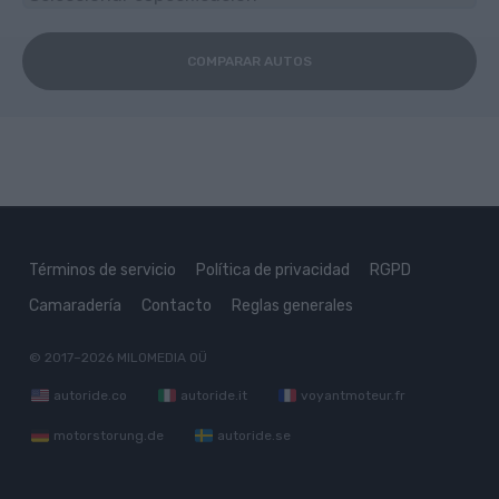
COMPARAR AUTOS
Términos de servicio
Política de privacidad
RGPD
Camaradería
Contacto
Reglas generales
© 2017–2026
MILOMEDIA OÜ
autoride.co
autoride.it
voyantmoteur.fr
motorstorung.de
autoride.se