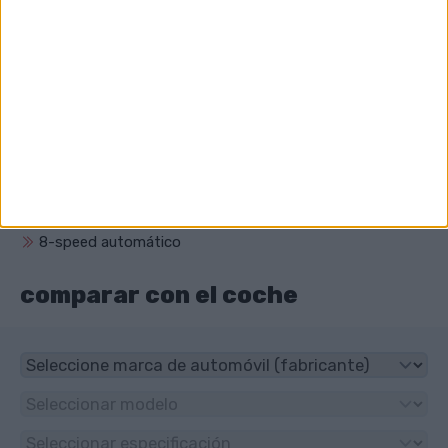
¿Cuál es el volumen del motor de Mini
Clubman?
1998 cm³ (2.0 litro)
¿Qué unidad tiene Mini Clubman?
Tracción delantera
¿Qué tipo de transmisión tiene Mini
Clubman?
8-speed automático
comparar con el coche