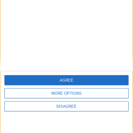
Número de válvulas por
4
cilindro
Diámetro del agujero
82 mm
Golpe del pistón
94.6 mm
Índice de compresión
11.00
Otros datos
AGREE
Peso
1390 kg
MORE OPTIONS
numero de puertas
5
DISAGREE
Numero de asientos
5
Tamaño del maletero
1250 l