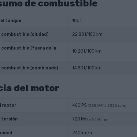
sumo de combustible
el tanque
100 l
combustible (ciudad)
22.80 l/100 km
combustible (fuera de la
10.20 l/100 km
 combustible (combinado)
14.80 l/100 km
ia del motor
l motor
460 PS
(338 kW) a 5350 rpm.
 torsión
720 Nm
a 5350 rpm.
cidad
240 km/h