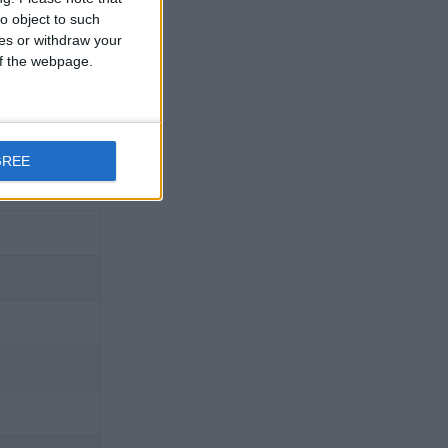
o object to such
ces or withdraw your
 of the webpage.
GREE