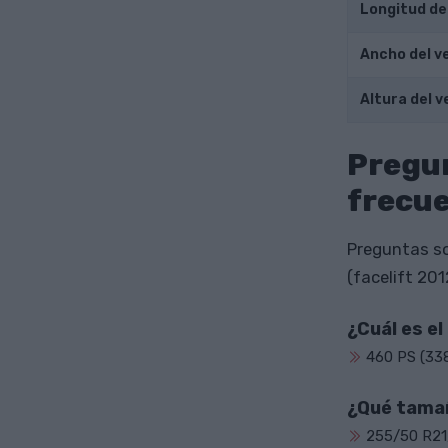
Longitud de
Ancho del v
Altura del v
Pregu
frecu
Preguntas so
(facelift 20
¿Cuál es e
460 PS (338
¿Qué tamañ
255/50 R21