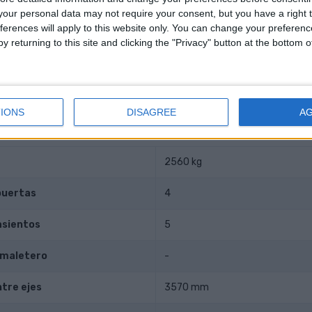
our personal data may not require your consent, but you have a right t
l agujero
92 mm
ferences will apply to this website only. You can change your preferen
y returning to this site and clicking the "Privacy" button at the bottom
stón
84.6 mm
ompresión
-
IONS
DISAGREE
A
datos
2560 kg
puertas
4
asientos
5
 maletero
-
ntre ejes
3570 mm