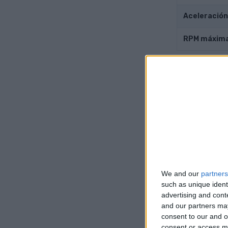
Aceleración
RPM máxim
Motor 
Posición de
Conducir
Transmisió
Sobrealime
We and our
partners
such as unique ident
Número de c
advertising and con
and our partners may
Número de vá
consent to our and o
consent or access m