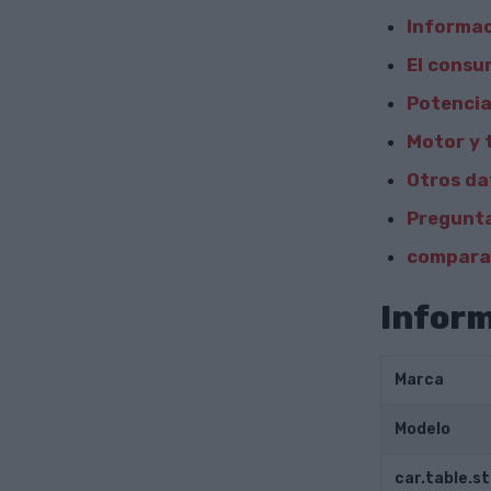
Informac
El consu
Potencia
Motor y 
Otros da
Pregunta
comparar
Inform
Marca
Modelo
car.table.s