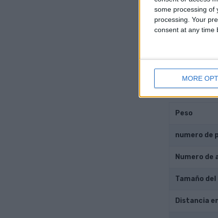
some processing of y
Diámetro de
processing. Your pre
consent at any time b
Golpe del pi
Índice de c
MORE OPT
Otros 
Peso
numero de 
Numero de 
Tamaño del
Distancia e