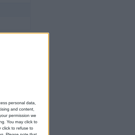
cess personal data,
tising and content,
your permission we
ng. You may click to
click to refuse to
ng.
Please note that