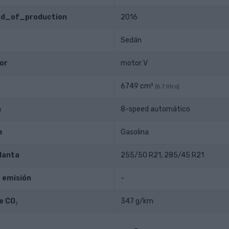
end_of_production
2016
Sedán
or
motor V
6749 cm³
(6.7 litro)
n
8-speed automático
e
Gasolina
lanta
255/50 R21, 285/45 R21
 emisión
-
e CO₂
347 g/km