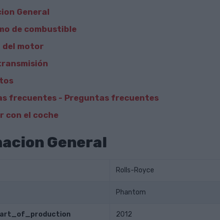
ion General
mo de combustible
 del motor
transmisión
tos
s frecuentes - Preguntas frecuentes
 con el coche
acion General
Rolls-Royce
Phantom
tart_of_production
2012