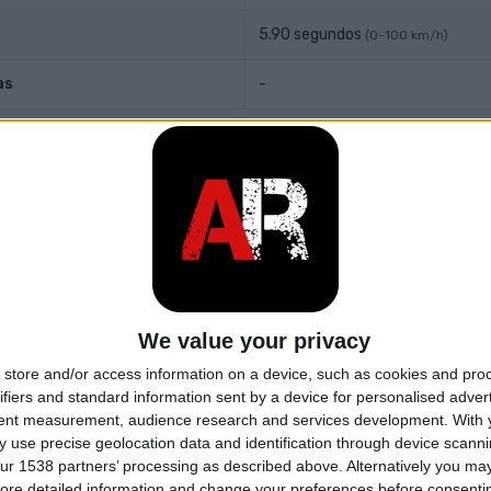
5.90 segundos
(0-100 km/h)
as
-
y transmisión
l motor
Delantero, Longitudinal
Tracción trasera
n
8-speed automático
We value your privacy
ntación
No sobrealimentado
store and/or access information on a device, such as cookies and pro
ifiers and standard information sent by a device for personalised adver
ilindros
12
tent measurement, audience research and services development.
With 
 use precise geolocation data and identification through device scanni
lvulas por cilindro
4
ur 1538 partners’ processing as described above. Alternatively you may 
ore detailed information and change your preferences before consenti