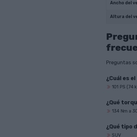
Ancho del v
Altura del v
Pregu
frecu
Preguntas sob
¿Cuál es e
101 PS (74 
¿Qué torqu
134 Nm a 3
¿Qué tipo 
SUV