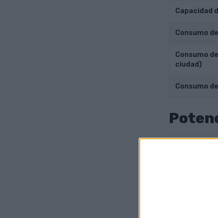
Capacidad d
Consumo de 
Consumo de 
ciudad)
Consumo de
Potenc
Potencia de
Esfuerzo de
Máxima velo
Aceleración