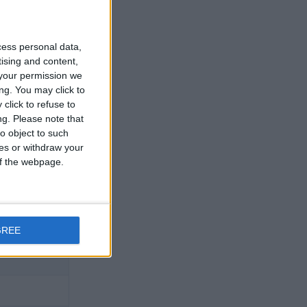
cess personal data,
tising and content,
your permission we
ng. You may click to
click to refuse to
ng.
Please note that
o object to such
ces or withdraw your
 of the webpage.
GREE