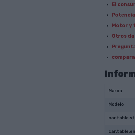
El consu
Potencia
Motor y 
Otros da
Pregunta
comparar
Inform
Marca
Modelo
car.table.s
car.table.