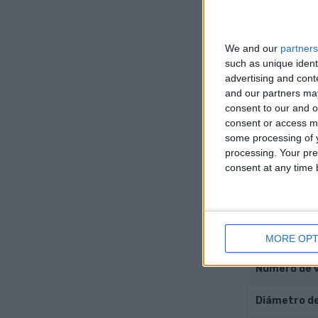
RPM máxim
We and our
partners
Motor 
such as unique ident
advertising and con
and our partners may
consent to our and o
Posición de
consent or access m
some processing of y
Conducir
processing. Your pre
consent at any time b
Transmisió
Sobrealime
Número de c
MORE OPT
Número de vá
Diámetro de