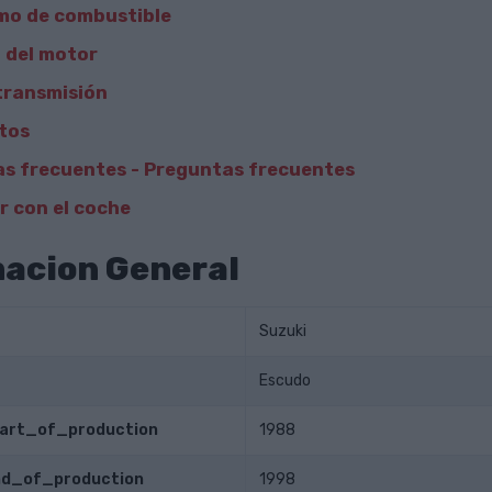
mo de combustible
 del motor
transmisión
tos
s frecuentes - Preguntas frecuentes
 con el coche
acion General
Suzuki
Escudo
tart_of_production
1988
end_of_production
1998