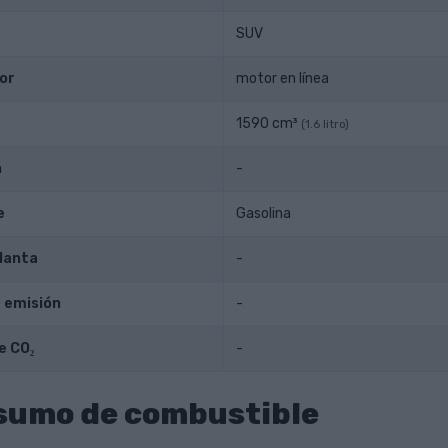
SUV
or
motor en línea
1590 cm³
(1.6 litro)
n
-
e
Gasolina
lanta
-
 emisión
-
e CO₂
-
sumo de combustible