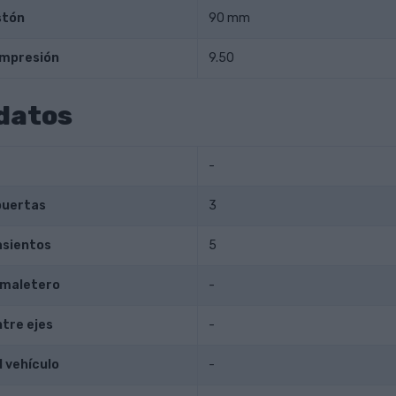
stón
90 mm
ompresión
9.50
datos
-
puertas
3
asientos
5
 maletero
-
ntre ejes
-
l vehículo
-