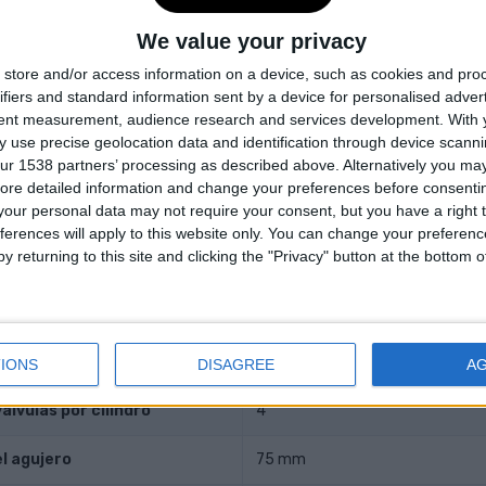
as
-
We value your privacy
store and/or access information on a device, such as cookies and pro
y transmisión
ifiers and standard information sent by a device for personalised adver
tent measurement, audience research and services development.
With 
 use precise geolocation data and identification through device scanni
ur 1538 partners’ processing as described above. Alternatively you may 
l motor
Delantero, Transversal
ore detailed information and change your preferences before consenti
our personal data may not require your consent, but you have a right t
-
ferences will apply to this website only. You can change your preferen
y returning to this site and clicking the "Privacy" button at the bottom
n
-
ntación
No sobrealimentado
ilindros
4
IONS
DISAGREE
A
lvulas por cilindro
4
l agujero
75 mm