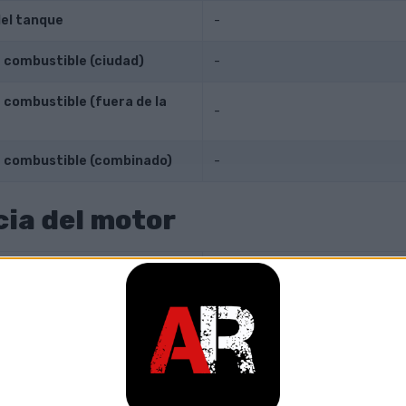
el tanque
-
combustible (ciudad)
-
combustible (fuera de la
-
 combustible (combinado)
-
ia del motor
l motor
101 PS
(74 kW) a 6000 rpm.
 torsión
134 Nm
a 6000 rpm.
cidad
-
-