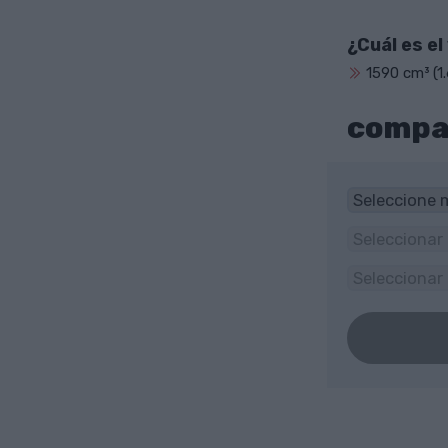
¿Cuál es e
1590 cm³ (1.6
compar