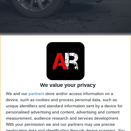
Control dinámico del chasis
El Control Dinámico de Chasis (
DCC
) permite
configurar las características del chasis del
automóvil según la solicitud del conductor o
automáticamente según la calidad de la carretera.
We value your privacy
La unidad de control ajusta automáticamente las
We and our
partners
store and/or access information on a
características del chasis en función de la posición
device, such as cookies and process personal data, such as
de las ruedas y la inclinación de la carrocería.
unique identifiers and standard information sent by a device for
personalised advertising and content, advertising and content
Además, este sistema permite al conductor elegir la
measurement, audience research and services development.
configuración de chasis deseada según sus propias
With your permission we and our partners may use precise
necesidades, eligiendo entre tres configuraciones
geolocation data and identification through device scanning. You