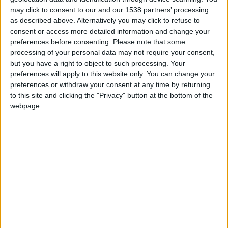
may click to consent to our and our 1538 partners’ processing
diferentes:
SPORT
,
COMFORT
y
NORMAL.
as described above. Alternatively you may click to refuse to
consent or access more detailed information and change your
Contenido
preferences before consenting.
Please note that some
processing of your personal data may not require your consent,
¿Cómo funciona el control dinámico del
but you have a right to object to such processing. Your
preferences will apply to this website only. You can change your
chasis?
preferences or withdraw your consent at any time by returning
Configuración de control de chasis
to this site and clicking the "Privacy" button at the bottom of the
dinámico
webpage.
¿Qué coches utilizan Dynamic Chassis
Control?
Video sobre cómo funciona el DCC
¿Cómo funciona el control
dinámico del chasis?
Dynamic Chassis Control utiliza amortiguadores